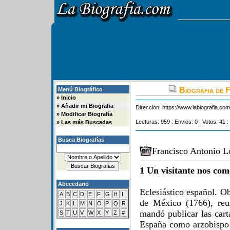
Biografia de 
Menú Biográfico
»
Inicio
»
Añadir mi Biografia
Dirección:
https://www.labiografia.co
»
Modificar Biografía
Lecturas: 959 : Envios: 0 : Votos: 41 :
»
Las más Buscadas
Busca Biografías
Francisco Antonio L
1 Un visitante nos com
Abecedario
Eclesiástico español. O
A
B
C
D
E
F
G
H
I
de México (1766), reu
J
K
L
M
N
O
P
Q
R
mandó publicar las car
S
T
U
V
W
X
Y
Z
#
España como arzobispo