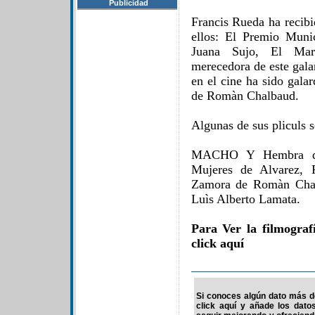
Publicidad
Francis Rueda ha recibi
ellos: El Premio Munic
Juana Sujo, El Marì
merecedora de este gala
en el cine ha sido gala
de Romàn Chalbaud.
Algunas de sus pliculs s
MACHO Y Hembra de 
Mujeres de Alvarez, 
Zamora de Romàn Chal
Luìs Alberto Lamata.
Para Ver la filmogra
click aquí
Si conoces algún dato más de
click aquí y añade los dato