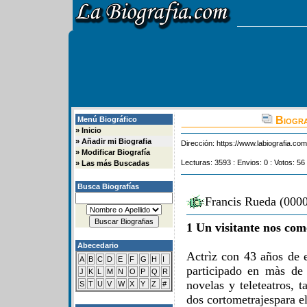
Biogra
Menú Biográfico
»
Inicio
»
Añadir mi Biografia
Dirección:
https://www.labiografia.co
»
Modificar Biografía
Lecturas: 3593 : Envios: 0 : Votos: 56
»
Las más Buscadas
Busca Biografías
Francis Rueda (0000
1 Un visitante nos com
Abecedario
Actrìz con 43 años de e
A
B
C
D
E
F
G
H
I
participado en màs de
J
K
L
M
N
O
P
Q
R
novelas y teleteatros, 
S
T
U
V
W
X
Y
Z
#
dos cortometrajespara el