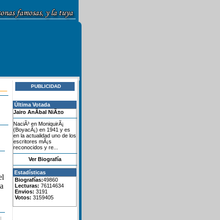
PUBLICIDAD
Última Votada
Jairo AnÃ­bal NiÃ±o
NaciÃ³ en MoniquirÃ¡
(BoyacÃ¡) en 1941 y es
en la actualidad uno de los
escritores mÃ¡s
reconocidos y re...
Ver Biografía
Estadísticas
el
Biografías:
49860
la
Lecturas:
76114634
Envios:
3191
Votos:
3159405