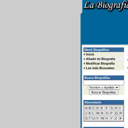
Menú Biográfico
»
Inicio
»
Añadir mi Biografia
»
Modificar Biografía
»
Las más Buscadas
Busca Biografías
Abecedario
A
B
C
D
E
F
G
H
I
J
K
L
M
N
O
P
Q
R
S
T
U
V
W
X
Y
Z
#