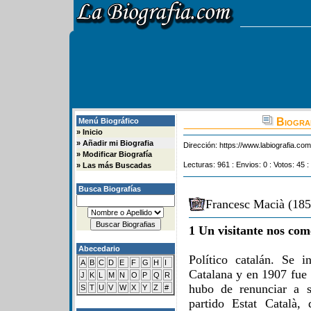
Biograf
Menú Biográfico
»
Inicio
»
Añadir mi Biografia
Dirección:
https://www.labiografia.co
»
Modificar Biografía
Lecturas: 961 : Envios: 0 : Votos: 45 :
»
Las más Buscadas
Busca Biografías
Francesc Macià (185
1 Un visitante nos com
Abecedario
Político catalán. Se i
A
B
C
D
E
F
G
H
I
Catalana y en 1907 fue 
J
K
L
M
N
O
P
Q
R
hubo de renunciar a s
S
T
U
V
W
X
Y
Z
#
partido Estat Català,