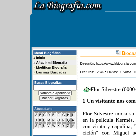
Biogra
Menú Biográfico
»
Inicio
»
Añadir mi Biografia
Dirección:
https://www.labiografia.co
»
Modificar Biografía
Lecturas: 12846 : Envios: 0 : Votos: 1
»
Las más Buscadas
Busca Biografías
Flor Silvestre (0000
1 Un visitante nos com
Abecedario
Flor Silvestre inicia s
A
B
C
D
E
F
G
H
I
en la pelicula Kermés.
J
K
L
M
N
O
P
Q
R
con viruta y capulina, 
S
T
U
V
W
X
Y
Z
#
ciclón" con Miguel a