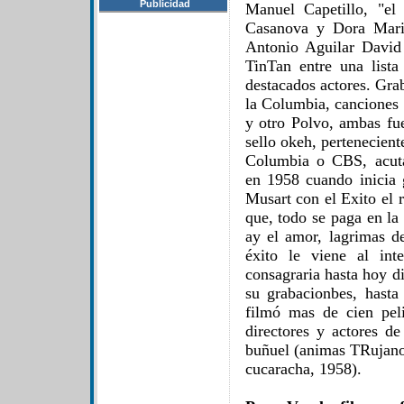
Publicidad
Manuel Capetillo, "e
Casanova y Dora Maria
Antonio Aguilar David
TinTan entre una list
destacados actores. Gra
la Columbia, cancione
y otro Polvo, ambas fu
sello okeh, perteneciente
Columbia o CBS, acut
en 1958 cuando inicia 
Musart con el Exito el 
que, todo se paga en la
ay el amor, lagrimas de
éxito le viene al int
consagraria hasta hoy di
su grabacionbes, hast
filmó mas de cien peli
directores y actores d
buñuel (animas TRujano,
cucaracha, 1958).