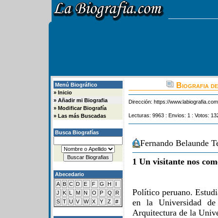
Biografia d
Menú Biográfico
»
Inicio
»
Añadir mi Biografia
Dirección:
https://www.labiografia.co
»
Modificar Biografía
Lecturas: 9963 : Envios: 1 : Votos: 13
»
Las más Buscadas
Busca Biografías
Fernando Belaunde Te
1 Un visitante nos com
Abecedario
A
B
C
D
E
F
G
H
I
Político peruano. Estudi
J
K
L
M
N
O
P
Q
R
en la Universidad de
S
T
U
V
W
X
Y
Z
#
Arquitectura de la Univ