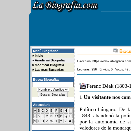
Biogr
Menú Biográfico
»
Inicio
»
Añadir mi Biografia
Dirección:
https://www.labiografia.co
»
Modificar Biografía
Lecturas: 956 : Envios: 0 : Votos: 42 :
»
Las más Buscadas
Busca Biografías
Ferenc Déak (1803-1
1 Un visitante nos com
Abecedario
Político húngaro. De fa
A
B
C
D
E
F
G
H
I
1848, abandonó la polít
J
K
L
M
N
O
P
Q
R
por la autonomía de su
S
T
U
V
W
X
Y
Z
#
valedores de la monarqu