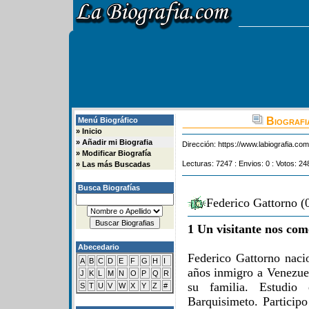
Biografi
Menú Biográfico
»
Inicio
»
Añadir mi Biografia
Dirección:
https://www.labiografia.co
»
Modificar Biografía
Lecturas: 7247 : Envios: 0 : Votos: 24
»
Las más Buscadas
Busca Biografías
Federico Gattorno (
1 Un visitante nos com
Abecedario
Federico Gattorno nac
A
B
C
D
E
F
G
H
I
años inmigro a Venezuel
J
K
L
M
N
O
P
Q
R
su familia. Estudi
S
T
U
V
W
X
Y
Z
#
Barquisimeto. Particip