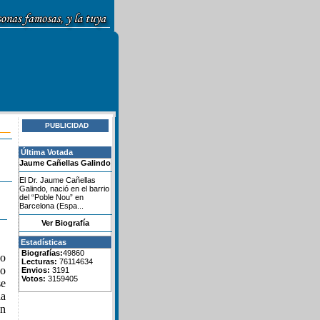
PUBLICIDAD
Última Votada
Jaume Cañellas Galindo
El Dr. Jaume Cañellas
Galindo, nació en el barrio
del “Poble Nou” en
Barcelona (Espa...
Ver Biografía
Estadísticas
Biografías:
49860
o
Lecturas:
76114634
do
Envios:
3191
Votos:
3159405
se
la
en