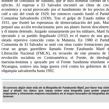
hombre de confianza de Sandino, que le hizo nombrar coronel de 
ejército. Al regresar a El Salvador encontró un clima de cris
económica y social provocado por el hundimiento de los precios d
café a raíz del crash de 1929; fue entonces cuando fundó el Parti
Comunista Salvadoreño (1930). Tras el golpe de Estado militar 
1931, que frustró las esperanzas de democratización del país, Mar
preparó una acción revolucionaria; pero sus planes fueron descubiert
y él mismo detenido. Juzgado sumariamente por los militares, Martí f
ejecutado y su partido ilegalizado (1932) en el marco de una gr
oleada represiva conocida como la Matanza. En 1980 el Parti
Comunista de El Salvador se unió con otras cuatro formaciones pa
crear un grupo guerrillero llamado Frente Farabundo Martí d
Liberación Nacional (FMLN), en recuerdo de este pionero de 
revolución socialista en Centroamérica; el Frente, de ideolog
marxista-leninista y apoyado por el Frente Sandinista triunfante 
Nicaragua, sostuvo una larga guerra civil contra los gobiernos de 
oligarquía salvadoreña hasta 1992.
Si conoces algún dato más de la Biografia de Farabundo Martí, por favor haz click
aquí y añade los datos que sepas sobre esta biografía para poder seguir
mejorando y ofreciendo mejores resultados en el mayor buscador de biografías de
Internet.