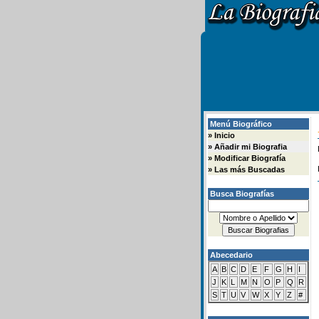
Menú Biográfico
»
Inicio
»
Añadir mi Biografia
»
Modificar Biografía
»
Las más Buscadas
Busca Biografías
Abecedario
A
B
C
D
E
F
G
H
I
J
K
L
M
N
O
P
Q
R
S
T
U
V
W
X
Y
Z
#