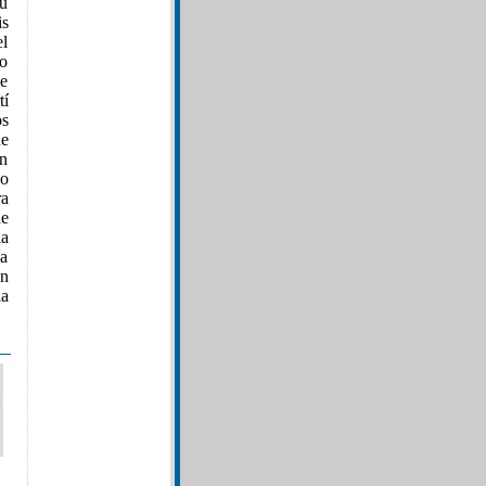
su
is
el
do
de
tí
os
ue
an
do
ra
e
la
ía
en
la