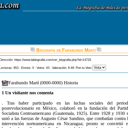
Biografia de Farabundo Martí
Dirección:
https://www.labiografia.com/ver_biografia.php?id=14725
Lecturas: 953 : Envios: 0 : Votos: 43 : Valoración: 8.49: Pon tu Voto
Farabundo Martí (0000-0000) Historia
1 Un visitante nos comenta
. Tras haber participado en las luchas sociales del period
posrevolucionario en México, colaboró en la fundación del Parti
Socialista Centroamericano (Guatemala, 1925). Entre 1928 y 1930 
unió a las fuerzas de Augusto César Sandino, que combatían contra 
intervención norteamericana en Nicaragua; pronto se convirtió 