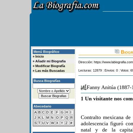
Biogra
Menú Biográfico
»
Inicio
»
Añadir mi Biografia
Dirección:
https://www.labiografia.co
»
Modificar Biografía
Lecturas: 12879 : Envios: 0 : Votos: 6
»
Las más Buscadas
Busca Biografías
Fanny Anitúa (1887-
1 Un visitante nos com
Abecedario
A
B
C
D
E
F
G
H
I
Contralto mexicana de 
J
K
L
M
N
O
P
Q
R
adolescencia figuró co
S
T
U
V
W
X
Y
Z
#
natal y de la capit