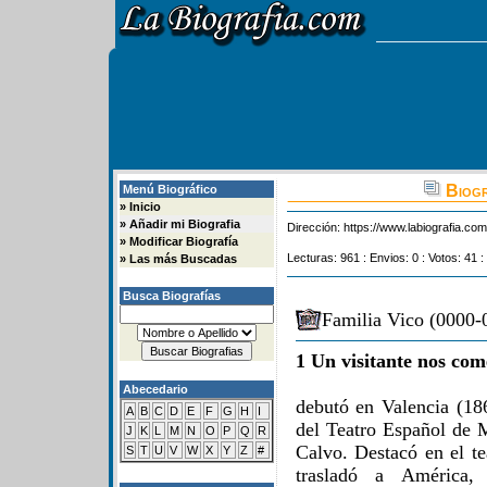
Biogr
Menú Biográfico
»
Inicio
»
Añadir mi Biografia
Dirección:
https://www.labiografia.co
»
Modificar Biografía
Lecturas: 961 : Envios: 0 : Votos: 41 :
»
Las más Buscadas
Busca Biografías
Familia Vico (0000-
1 Un visitante nos com
Abecedario
debutó en Valencia (18
A
B
C
D
E
F
G
H
I
del Teatro Español de 
J
K
L
M
N
O
P
Q
R
Calvo. Destacó en el te
S
T
U
V
W
X
Y
Z
#
trasladó a América,