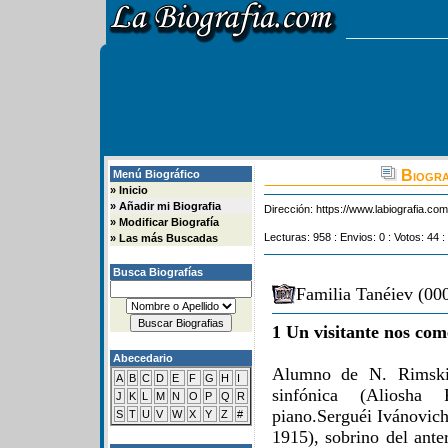
Biograf
Menú Biográfico
»
Inicio
»
Añadir mi Biografia
Dirección:
https://www.labiografia.co
»
Modificar Biografía
Lecturas: 958 : Envios: 0 : Votos: 44 :
»
Las más Buscadas
Busca Biografías
Familia Tanéiev (00
1 Un visitante nos com
Abecedario
Alumno de N. Rimski-
A
B
C
D
E
F
G
H
I
sinfónica (Aliosha
J
K
L
M
N
O
P
Q
R
piano.Serguéi Ivánovic
S
T
U
V
W
X
Y
Z
#
1915), sobrino del ante