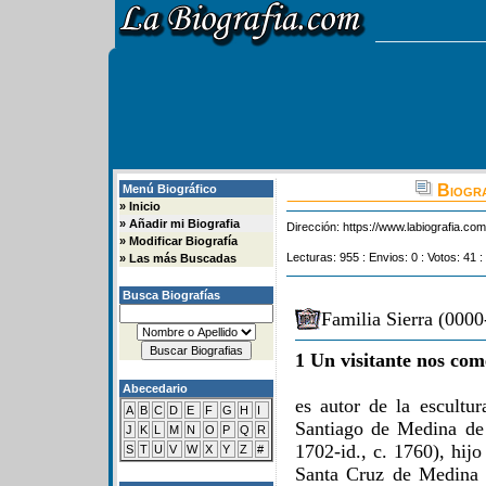
Biogra
Menú Biográfico
»
Inicio
»
Añadir mi Biografia
Dirección:
https://www.labiografia.co
»
Modificar Biografía
Lecturas: 955 : Envios: 0 : Votos: 41 :
»
Las más Buscadas
Busca Biografías
Familia Sierra (0000
1 Un visitante nos com
Abecedario
es autor de la escultur
A
B
C
D
E
F
G
H
I
Santiago de Medina de
J
K
L
M
N
O
P
Q
R
1702-id., c. 1760), hijo
S
T
U
V
W
X
Y
Z
#
Santa Cruz de Medina 