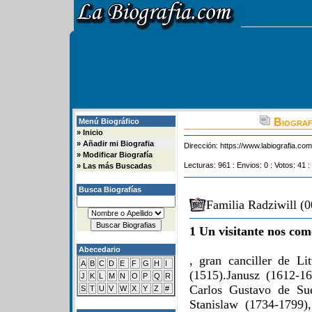
Biografi
Menú Biográfico
»
Inicio
»
Añadir mi Biografia
Dirección:
https://www.labiografia.co
»
Modificar Biografía
Lecturas: 961 : Envios: 0 : Votos: 41 :
»
Las más Buscadas
Busca Biografías
Familia Radziwill (0
1 Un visitante nos com
Abecedario
, gran canciller de Li
A
B
C
D
E
F
G
H
I
(1515).Janusz (1612-1
J
K
L
M
N
O
P
Q
R
Carlos Gustavo de Sue
S
T
U
V
W
X
Y
Z
#
Stanislaw (1734-1799)