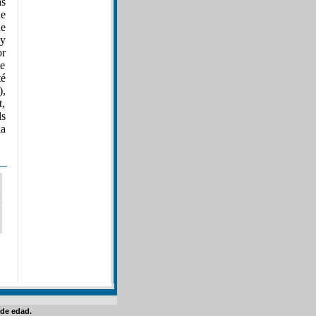
as
de
de
 y
or
de
té
),
t,
ls
la
de edad.