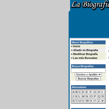
Menú Biográfico
»
Inicio
»
Añadir mi Biografia
»
Modificar Biografía
»
Las más Buscadas
Busca Biografías
Abecedario
A
B
C
D
E
F
G
H
I
J
K
L
M
N
O
P
Q
R
S
T
U
V
W
X
Y
Z
#