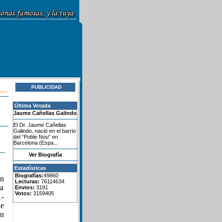
PUBLICIDAD
Última Votada
Jaume Cañellas Galindo
El Dr. Jaume Cañellas
Galindo, nació en el barrio
del “Poble Nou” en
Barcelona (Espa...
Ver Biografía
Estadísticas
Biografías:
49860
on
Lecturas:
76114634
ra
Envios:
3191
Votos:
3159405
1-
de
ón