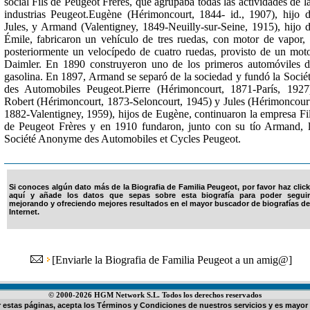
social Fils de Peugeot Frères, que agrupaba todas las actividades de l
industrias Peugeot.Eugène (Hérimoncourt, 1844- id., 1907), hijo 
Jules, y Armand (Valentigney, 1849-Neuilly-sur-Seine, 1915), hijo 
Émile, fabricaron un vehículo de tres ruedas, con motor de vapor,
posteriormente un velocípedo de cuatro ruedas, provisto de un mot
Daimler. En 1890 construyeron uno de los primeros automóviles 
gasolina. En 1897, Armand se separó de la sociedad y fundó la Socié
des Automobiles Peugeot.Pierre (Hérimoncourt, 1871-París, 1927
Robert (Hérimoncourt, 1873-Seloncourt, 1945) y Jules (Hérimoncour
1882-Valentigney, 1959), hijos de Eugène, continuaron la empresa Fi
de Peugeot Frères y en 1910 fundaron, junto con su tío Armand, 
Société Anonyme des Automobiles et Cycles Peugeot.
Si conoces algún dato más de la Biografia de Familia Peugeot, por favor haz click
aquí y añade los datos que sepas sobre esta biografía para poder seguir
mejorando y ofreciendo mejores resultados en el mayor buscador de biografías de
Internet.
[
Enviarle la Biografia de Familia Peugeot a un amig@
]
© 2000-2026 HGM Network S.L. Todos los derechos reservados
ar estas páginas, acepta los
Términos y Condiciones de nuestros servicios
y es mayor 