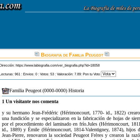
Biografia de Familia Peugeot
Dirección:
https://www.labiografia.com/ver_biografia.php?id=18058
Lecturas: 961 : Envios: 0 : Votos: 53 : Valoración: 7.89: Pon tu Voto
Familia Peugeot (0000-0000) Historia
1 Un visitante nos comenta
y su hermano Jean-Frédéric (Hérimoncourt, 1770- id., 1822) crear
una fundición y se especializaron en la fabricación de hojas de sier
por el procedimiento del laminado en frío.Jules (Hérimoncourt, 181
id., 1889) y Émile (Hérimoncourt, 1814-Valentigney, 1874), hijos 
Jean-Pierre, renovaron la sociedad Peugeot Frères y crearon la raz