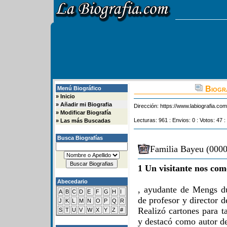
Biogra
Menú Biográfico
»
Inicio
»
Añadir mi Biografia
Dirección:
https://www.labiografia.co
»
Modificar Biografía
Lecturas: 961 : Envios: 0 : Votos: 47 :
»
Las más Buscadas
Busca Biografías
Familia Bayeu (0000
1 Un visitante nos com
Abecedario
, ayudante de Mengs d
A
B
C
D
E
F
G
H
I
de profesor y director 
J
K
L
M
N
O
P
Q
R
Realizó cartones para t
S
T
U
V
W
X
Y
Z
#
y destacó como autor de