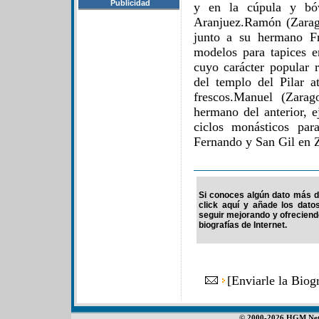
Publicidad
y en la cúpula y bóv
Aranjuez.Ramón (Zarag
junto a su hermano F
modelos para tapices e
cuyo carácter popular r
del templo del Pilar a
frescos.Manuel (Zarag
hermano del anterior, e
ciclos monásticos para
Fernando y San Gil en 
Si conoces algún dato más de
click aquí y añade los dato
seguir mejorando y ofrecien
biografías de Internet.
[
Enviarle la Bio
© 2000-2026 HGM Netwo