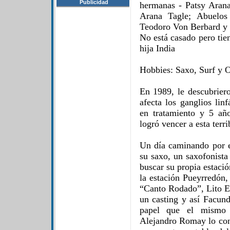
Publicidad
hermanas - Patsy Arana
Arana Tagle; Abuelos
Teodoro Von Berbard y 
No está casado pero tie
hija India
Hobbies: Saxo, Surf y 
En 1989, le descubrier
afecta los ganglios lin
en tratamiento y 5 añ
logró vencer a esta terr
Un día caminando por e
su saxo, un saxofonista 
buscar su propia estaci
la estación Pueyrredón, 
“Canto Rodado”, Lito Es
un casting y así Facun
papel que el mismo 
Alejandro Romay lo cont