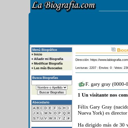
Biogr
Menú Biográfico
»
Inicio
»
Añadir mi Biografia
Dirección:
https://www.labiografia.co
»
Modificar Biografía
Lecturas: 2207 : Envios: 0 : Votos: 23
»
Las más Buscadas
Busca Biografías
F. gary gray (0000-
1 Un visitante nos com
Abecedario
Félix Gary Gray (nacid
A
B
C
D
E
F
G
H
I
Nueva York) es director
J
K
L
M
N
O
P
Q
R
S
T
U
V
W
X
Y
Z
#
Ha dirigido más de 30 v