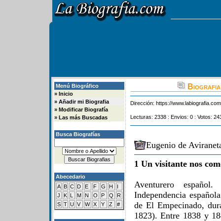
Biografia
Menú Biográfico
»
Inicio
»
Añadir mi Biografia
Dirección:
https://www.labiografia.co
»
Modificar Biografía
Lecturas: 2338 : Envios: 0 : Votos: 24
»
Las más Buscadas
Busca Biografías
Eugenio de Aviranet
1 Un visitante nos com
Abecedario
Aventurero español
A
B
C
D
E
F
G
H
I
Independencia española
J
K
L
M
N
O
P
Q
R
de El Empecinado, dura
S
T
U
V
W
X
Y
Z
#
1823). Entre 1838 y 18