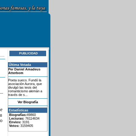
PUBLICIDAD
Última Votada
Per Daniel Amadeus
Atterbom
Poeta sueco. Fundó la
asociación Aurora, que
divulgó las tesis del
romanticismo alemán a
través de s...
Ver Biografía
de
Estadísticas
su
Biografías:
49860
Lecturas:
76114634
no
Envios:
3191
Votos:
3159405