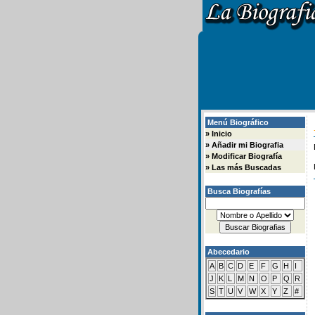
Menú Biográfico
»
Inicio
»
Añadir mi Biografia
»
Modificar Biografía
»
Las más Buscadas
Busca Biografías
Abecedario
A
B
C
D
E
F
G
H
I
J
K
L
M
N
O
P
Q
R
S
T
U
V
W
X
Y
Z
#