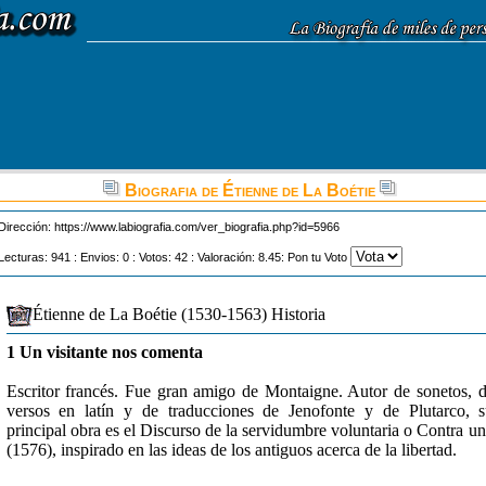
Biografia de Étienne de La Boétie
Dirección:
https://www.labiografia.com/ver_biografia.php?id=5966
Lecturas: 941 : Envios: 0 : Votos: 42 : Valoración: 8.45: Pon tu Voto
Étienne de La Boétie (1530-1563) Historia
1 Un visitante nos comenta
Escritor francés. Fue gran amigo de Montaigne. Autor de sonetos, 
versos en latín y de traducciones de Jenofonte y de Plutarco, 
principal obra es el Discurso de la servidumbre voluntaria o Contra u
(1576), inspirado en las ideas de los antiguos acerca de la libertad.