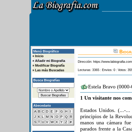
Biogra
Menú Biográfico
»
Inicio
»
Añadir mi Biografia
Dirección:
https://www.labiografia.co
»
Modificar Biografía
Lecturas: 3365 : Envios: 0 : Votos: 35
»
Las más Buscadas
Busca Biografías
Estela Bravo (0000-
1 Un visitante nos com
Abecedario
Estados Unidos. (...-..
A
B
C
D
E
F
G
H
I
principios de la Revolu
J
K
L
M
N
O
P
Q
R
manos una cámara fue 
S
T
U
V
W
X
Y
Z
#
parados frente a la Cas