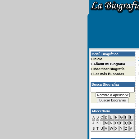
Menú Biográfico
»
Inicio
»
Añadir mi Biografia
»
Modificar Biografía
»
Las más Buscadas
Busca Biografías
Abecedario
A
B
C
D
E
F
G
H
I
J
K
L
M
N
O
P
Q
R
S
T
U
V
W
X
Y
Z
#