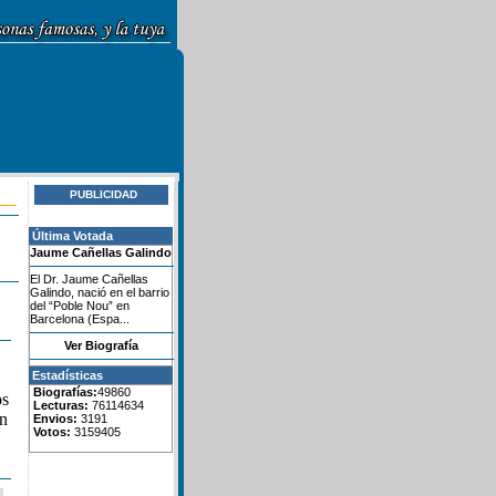
PUBLICIDAD
Última Votada
Jaume Cañellas Galindo
El Dr. Jaume Cañellas
Galindo, nació en el barrio
del “Poble Nou” en
Barcelona (Espa...
Ver Biografía
Estadísticas
Biografías:
49860
os
Lecturas:
76114634
en
Envios:
3191
Votos:
3159405