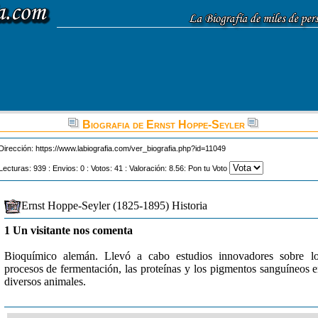
Biografia de Ernst Hoppe-Seyler
Dirección:
https://www.labiografia.com/ver_biografia.php?id=11049
Lecturas: 939 : Envios: 0 : Votos: 41 : Valoración: 8.56: Pon tu Voto
Ernst Hoppe-Seyler (1825-1895) Historia
1 Un visitante nos comenta
Bioquímico alemán. Llevó a cabo estudios innovadores sobre l
procesos de fermentación, las proteínas y los pigmentos sanguíneos 
diversos animales.