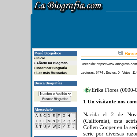
Biogra
Menú Biográfico
»
Inicio
»
Añadir mi Biografia
Dirección:
https://www.labiografia.co
»
Modificar Biografía
Lecturas: 8474 : Envios: 0 : Votos: 11
»
Las más Buscadas
Busca Biografías
Erika Flores (0000-
1 Un visitante nos com
Abecedario
Nacida el 2 de Nov
A
B
C
D
E
F
G
H
I
(California), esta act
J
K
L
M
N
O
P
Q
R
Collen Cooper en la ser
S
T
U
V
W
X
Y
Z
#
serie por diversas raz