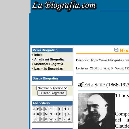
Biog
Menú Biográfico
»
Inicio
»
Añadir mi Biografia
Dirección:
https://www.labiografia.co
»
Modificar Biografía
Lecturas: 2106 : Envios: 0 : Votos: 19
»
Las más Buscadas
Busca Biografías
Erik Satie (1866-192
1 Un v
Abecedario
A
B
C
D
E
F
G
H
I
Compos
J
K
L
M
N
O
P
Q
R
del i
S
T
U
V
W
X
Y
Z
#
Claud