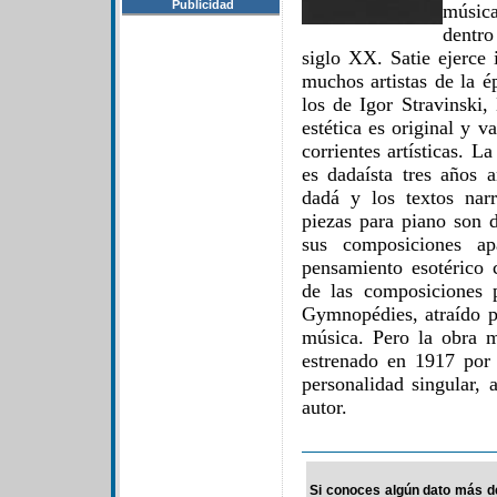
Publicidad
músic
dentr
siglo XX. Satie ejerce
muchos artistas de la é
los de Igor Stravinski
estética es original y v
corrientes artísticas. 
es dadaísta tres años 
dadá y los textos nar
piezas para piano son d
sus composiciones ap
pensamiento esotérico
de las composiciones 
Gymnopédies, atraído po
música. Pero la obra m
estrenado en 1917 por 
personalidad singular,
autor.
Si conoces algún dato más de 