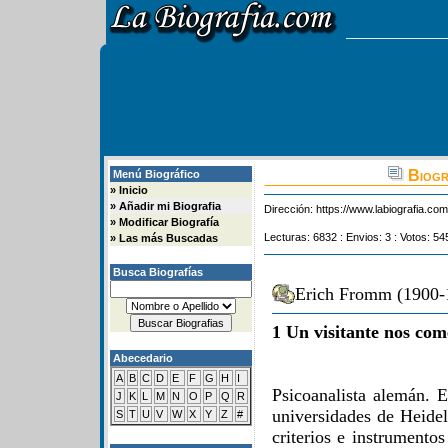
Biogr
Menú Biográfico
»
Inicio
»
Añadir mi Biografia
Dirección:
https://www.labiografia.co
»
Modificar Biografía
Lecturas: 6832 : Envios: 3 : Votos: 54
»
Las más Buscadas
Busca Biografías
Erich Fromm (1900-1
1 Un visitante nos com
Abecedario
A
B
C
D
E
F
G
H
I
Psicoanalista alemán. E
J
K
L
M
N
O
P
Q
R
universidades de Heidel
S
T
U
V
W
X
Y
Z
#
criterios e instrumentos