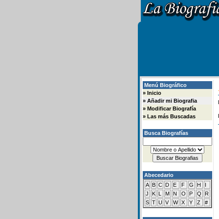
Menú Biográfico
»
Inicio
»
Añadir mi Biografia
»
Modificar Biografía
»
Las más Buscadas
Busca Biografías
Abecedario
A
B
C
D
E
F
G
H
I
J
K
L
M
N
O
P
Q
R
S
T
U
V
W
X
Y
Z
#