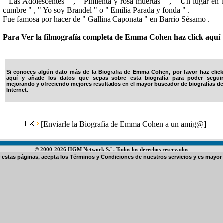
" Las Adolescentes " , " Pimienta y rosa muertas " , " Un lugar en 
cumbre " , " Yo soy Brandel " o " Emilia Parada y fonda " .
Fue famosa por hacer de " Gallina Caponata " en Barrio Sésamo .
Para Ver la filmografía completa de Emma Cohen haz click aquí
Si conoces algún dato más de la Biografia de Emma Cohen, por favor haz click
aquí y añade los datos que sepas sobre esta biografía para poder seguir
mejorando y ofreciendo mejores resultados en el mayor buscador de biografías de
Internet.
[
Enviarle la Biografia de Emma Cohen a un amig@
]
© 2000-2026 HGM Network S.L. Todos los derechos reservados
ar estas páginas, acepta los
Términos y Condiciones de nuestros servicios
y es mayor 