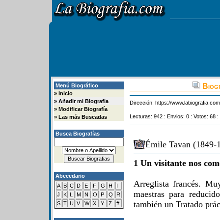
Biogr
Menú Biográfico
»
Inicio
»
Añadir mi Biografia
Dirección:
https://www.labiografia.co
»
Modificar Biografía
Lecturas: 942 : Envios: 0 : Votos: 68 :
»
Las más Buscadas
Busca Biografías
Émile Tavan (1849-1
1 Un visitante nos com
Abecedario
Arreglista francés. Mu
A
B
C
D
E
F
G
H
I
maestras para reducido
J
K
L
M
N
O
P
Q
R
también un Tratado prác
S
T
U
V
W
X
Y
Z
#