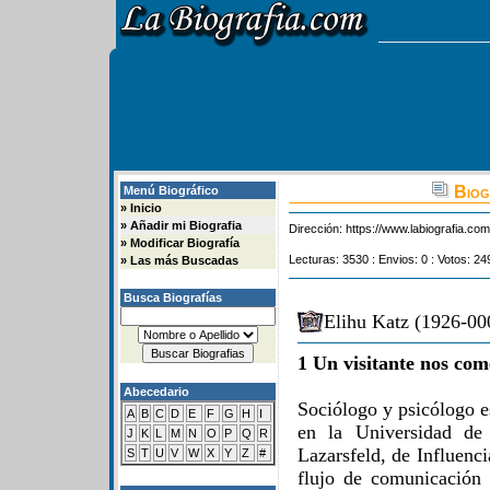
Biogr
Menú Biográfico
»
Inicio
»
Añadir mi Biografia
Dirección:
https://www.labiografia.co
»
Modificar Biografía
Lecturas: 3530 : Envios: 0 : Votos: 24
»
Las más Buscadas
Busca Biografías
Elihu Katz (1926-000
1 Un visitante nos com
Abecedario
Sociólogo y psicólogo e
A
B
C
D
E
F
G
H
I
en la Universidad de 
J
K
L
M
N
O
P
Q
R
Lazarsfeld, de Influenci
S
T
U
V
W
X
Y
Z
#
flujo de comunicación 