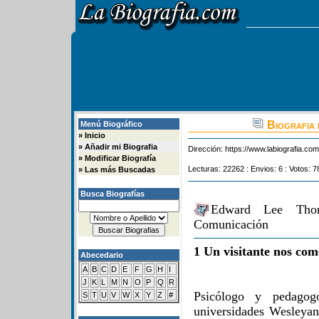
Biografia 
Menú Biográfico
»
Inicio
»
Añadir mi Biografia
Dirección:
https://www.labiografia.co
»
Modificar Biografía
Lecturas: 22262 : Envios: 6 : Votos: 7
»
Las más Buscadas
Busca Biografías
Edward Lee Thor
Comunicación
1 Un visitante nos com
Abecedario
A
B
C
D
E
F
G
H
I
J
K
L
M
N
O
P
Q
R
Psicólogo y pedagogo
S
T
U
V
W
X
Y
Z
#
universidades Wesleya