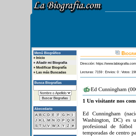
Biogra
Menú Biográfico
»
Inicio
»
Añadir mi Biografia
Dirección:
https://www.labiografia.co
»
Modificar Biografía
Lecturas: 7159 : Envios: 0 : Votos: 19
»
Las más Buscadas
Busca Biografías
Ed Cunningham (000
1 Un visitante nos com
Abecedario
Ed Cunningham (nac
A
B
C
D
E
F
G
H
I
Washington, DC) es u
J
K
L
M
N
O
P
Q
R
profesional de fútbol
S
T
U
V
W
X
Y
Z
#
temporadas de centro pa