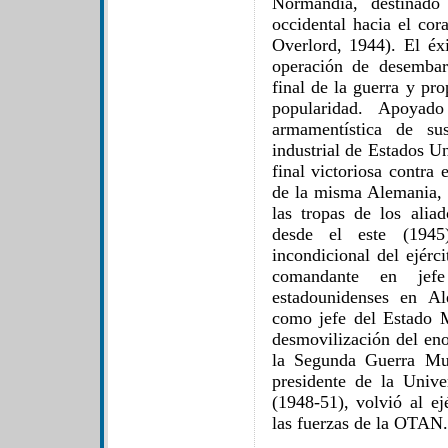
Normandía, destinado 
occidental hacia el co
Overlord, 1944). El éx
operación de desembar
final de la guerra y pr
popularidad. Apoyad
armamentística de su
industrial de Estados U
final victoriosa contra
de la misma Alemania, h
las tropas de los alia
desde el este (1945)
incondicional del ejér
comandante en jef
estadounidenses en A
como jefe del Estado 
desmovilización del en
la Segunda Guerra Mu
presidente de la Univ
(1948-51), volvió al 
las fuerzas de la OTAN.