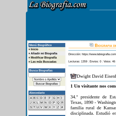
Biografia d
Menú Biográfico
»
Inicio
»
Añadir mi Biografia
Dirección:
https://www.labiografia.co
»
Modificar Biografía
Lecturas: 1359 : Envios: 0 : Votos: 46 
»
Las más Buscadas
Busca Biografías
Dwight David Eisenh
1 Un visitante nos com
Abecedario
34.º presidente de Es
A
B
C
D
E
F
G
H
I
Texas, 1890 - Washingt
J
K
L
M
N
O
P
Q
R
familia rural de Kansa
S
T
U
V
W
X
Y
Z
#
disciplinada. Estudió e