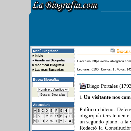
Biograf
Menú Biográfico
»
Inicio
»
Añadir mi Biografia
Dirección:
https://www.labiografia.co
»
Modificar Biografía
Lecturas: 6100 : Envios: 1 : Votos: 14
»
Las más Buscadas
Busca Biografías
Diego Portales (1793
1 Un visitante nos com
Abecedario
Político chileno. Defen
A
B
C
D
E
F
G
H
I
oligarquía terratenient
J
K
L
M
N
O
P
Q
R
un segundo plano, a la 
S
T
U
V
W
X
Y
Z
#
Redactó la Constituci