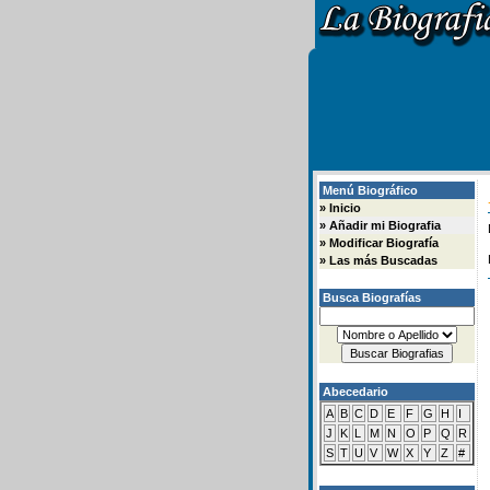
Menú Biográfico
»
Inicio
»
Añadir mi Biografia
»
Modificar Biografía
»
Las más Buscadas
Busca Biografías
Abecedario
A
B
C
D
E
F
G
H
I
J
K
L
M
N
O
P
Q
R
S
T
U
V
W
X
Y
Z
#