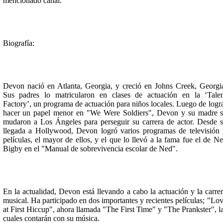
mencionado canal.
Biografía:
Devon nació en Atlanta, Georgia, y creció en Johns Creek, Georgi
Sus padres lo matricularon en clases de actuación en la ‘Tale
Factory’, un programa de actuación para niños locales. Luego de logr
hacer un papel menor en "We Were Soldiers", Devon y su madre 
mudaron a Los Ángeles para perseguir su carrera de actor. Desde 
llegada a Hollywood, Devon logró varios programas de televisión
películas, el mayor de ellos, y el que lo llevó a la fama fue el de N
Bigby en el "Manual de sobrevivencia escolar de Ned".
En la actualidad, Devon está llevando a cabo la actuación y la carre
musical. Ha participado en dos importantes y recientes películas; "Lo
at First Hiccup", ahora llamada "The First Time" y "The Prankster", l
cuales contarán con su música.