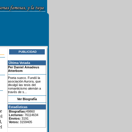
PUBLICIDAD
Última Votada
Per Daniel Amadeus
Atterbom
Poeta sueco. Fundó la
asociación Aurora, que
divulgó las tesis del
romanticismo alemán a
través de s...
Ver Biografía
Estadísticas
de
Biografías:
49860
Lecturas:
76114634
el
Envios:
3191
d,
Votos:
3159405
el