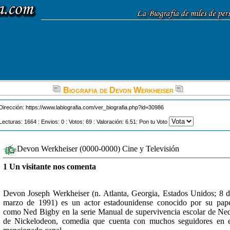
Biografia de Devon Werkheiser
Dirección:
https://www.labiografia.com/ver_biografia.php?id=30986
Lecturas: 1664 : Envios: 0 : Votos: 69 : Valoración: 6.51: Pon tu Voto
Devon Werkheiser (0000-0000) Cine y Televisión
1 Un visitante nos comenta
Devon Joseph Werkheiser (n. Atlanta, Georgia, Estados Unidos; 8 
marzo de 1991) es un actor estadounidense conocido por su pap
como Ned Bigby en la serie Manual de supervivencia escolar de Ne
de Nickelodeon, comedia que cuenta con muchos seguidores en 