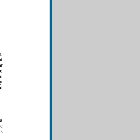
a.
nt
ar
se
su
 y
ed
ra
ve
as