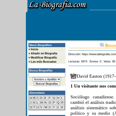
Biogra
Menú Biográfico
»
Inicio
»
Añadir mi Biografia
Dirección:
https://www.labiografia.co
»
Modificar Biografía
Lecturas: 5874 : Envios: 0 : Votos: 96
»
Las más Buscadas
Busca Biografías
David Easton (1917-
1 Un visitante nos com
Abecedario
Sociólogo canadiense. 
A
B
C
D
E
F
G
H
I
cambió el análisis tradi
J
K
L
M
N
O
P
Q
R
análisis sistemático so
S
T
U
V
W
X
Y
Z
#
político y su medio (A 