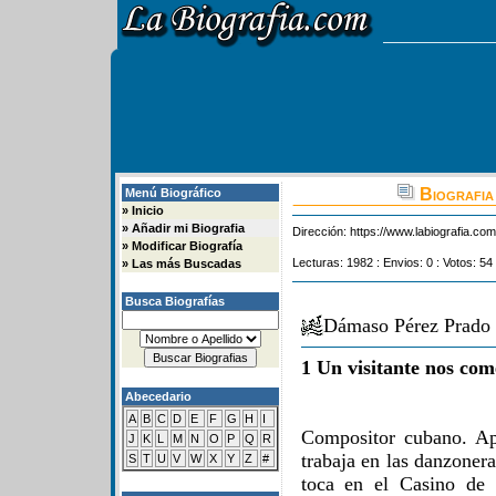
Biografia
Menú Biográfico
»
Inicio
»
Añadir mi Biografia
Dirección:
https://www.labiografia.co
»
Modificar Biografía
Lecturas: 1982 : Envios: 0 : Votos: 54
»
Las más Buscadas
Busca Biografías
Dámaso Pérez Prado 
1 Un visitante nos com
Abecedario
A
B
C
D
E
F
G
H
I
Compositor cubano. Ap
J
K
L
M
N
O
P
Q
R
trabaja en las danzoner
S
T
U
V
W
X
Y
Z
#
toca en el Casino de 