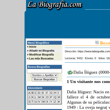
Biogra
Menú Biográfico
»
Inicio
»
Añadir mi Biografia
Dirección:
https://www.labiografia.co
»
Modificar Biografía
Lecturas: 5432 : Envios: 0 : Votos: 16
»
Las más Buscadas
Busca Biografías
Dalia Íñiguez (0000
1 Un visitante nos com
Abecedario
Dalia Iñiguez: Nacio e
A
B
C
D
E
F
G
H
I
fallece el 4 de octub
J
K
L
M
N
O
P
Q
R
Algunas de su peliculas
S
T
U
V
W
X
Y
Z
#
1949 : La oveja negra( v