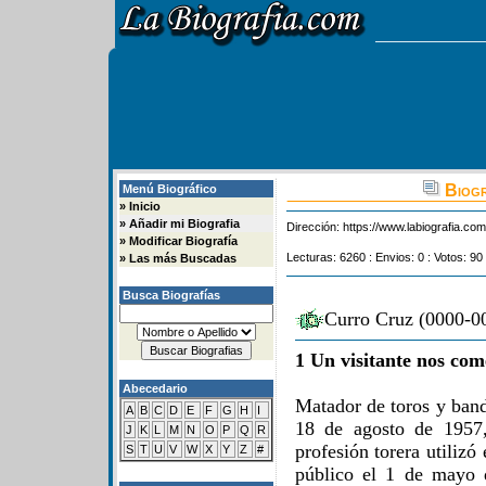
Biogr
Menú Biográfico
»
Inicio
»
Añadir mi Biografia
Dirección:
https://www.labiografia.co
»
Modificar Biografía
Lecturas: 6260 : Envios: 0 : Votos: 90
»
Las más Buscadas
Busca Biografías
Curro Cruz (0000-00
1 Un visitante nos com
Abecedario
Matador de toros y band
A
B
C
D
E
F
G
H
I
18 de agosto de 1957,
J
K
L
M
N
O
P
Q
R
profesión torera utiliz
S
T
U
V
W
X
Y
Z
#
público el 1 de mayo 