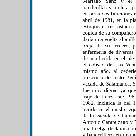
Mariano Sanz y el t
banderillas y muleta, p
en otras dos funciones 
abril de 1981, en la p
estoquear tres astado
cogida de su compañero
daría una vuelta al anil
oreja de su tercero, 
enfermería de diversas
de una herida en el pie
el coliseo de Las Ven
mismo año, al cederle
presencia de Justo Bení
vacada de Salamanca. Su
fue muy digna, ya que 
traje de luces este 198
1982, incluida la del 
herido en el muslo izqu
de la vacada de Lamam
Antonio Campuzano y M
una huelga declarada po
y banderillero en una n