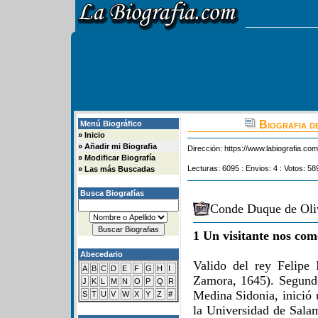
Biografia d
Menú Biográfico
»
Inicio
»
Añadir mi Biografia
Dirección:
https://www.labiografia.co
»
Modificar Biografía
Lecturas: 6095 : Envios: 4 : Votos: 58
»
Las más Buscadas
Busca Biografías
Conde Duque de Oliv
1 Un visitante nos com
Abecedario
Valido del rey Felipe
A
B
C
D
E
F
G
H
I
Zamora, 1645). Segund
J
K
L
M
N
O
P
Q
R
Medina Sidonia, inició 
S
T
U
V
W
X
Y
Z
#
la Universidad de Sala