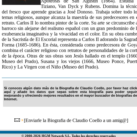
Apoteosis de San Agustín (1664). Estudia 
Tiziano, Van Dyck y Rubens. Domina la técni
del fresco que aprende gracias a José Donoso. Trabaja sobre todo l
temas religiosos, aunque alcanza la maestría de sus predecesores en 
retrato. Carlos II lo nombra pintor de la corte. Su arte se circunscribe 
barroco sin alejarse del realismo español con un gran predominio de 
exuberancia imaginativa y la vivacidad en el color. En su obra cumb
de la Sacristía de El Escorial representa a Carlos II adorando la Sagra
Forma (1685-1686). En ésta, considerada como predecesora de Goy
combina el carácter religioso con retratos de personalidades de la cor
de la época. Otras de sus obras son Jesús hallado en el templo (166
Museo del Prado), Susana y los viejos (1666, Museo Ponce, Puer
Rico) y La Virgen con el Niño (Museo del Prado).
Si conoces algún dato más de la Biografia de Claudio Coello, por favor haz click
aquí y añade los datos que sepas sobre esta biografía para poder seguir
mejorando y ofreciendo mejores resultados en el mayor buscador de biografías de
Internet.
[
Enviarle la Biografia de Claudio Coello a un amig@
]
© 2000-2026 HGM Network S.L. Todos los derechos reservados