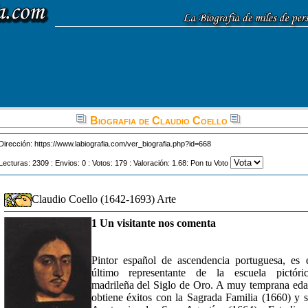
Biografia de Claudio Coello
Dirección:
https://www.labiografia.com/ver_biografia.php?id=668
Lecturas: 2309 : Envios: 0 : Votos: 179 : Valoración: 1.68: Pon tu Voto
Claudio Coello (1642-1693) Arte
1 Un visitante nos comenta
Pintor español de ascendencia portuguesa, es 
último representante de la escuela pictóri
madrileña del Siglo de Oro. A muy temprana ed
obtiene éxitos con la Sagrada Familia (1660) y 