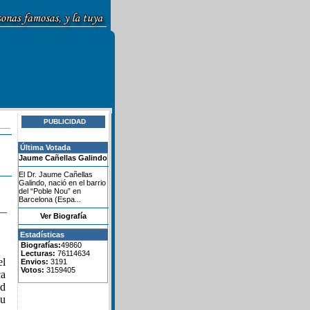
PUBLICIDAD
Última Votada
Jaume Cañellas Galindo
El Dr. Jaume Cañellas
Galindo, nació en el barrio
del “Poble Nou” en
Barcelona (Espa...
Ver Biografía
Estadísticas
Biografías:
49860
Lecturas:
76114634
el
Envios:
3191
Votos:
3159405
ca
ad
su