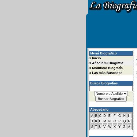
Menú Biográfico
»
Inicio
»
Añadir mi Biografia
»
Modificar Biografía
»
Las más Buscadas
Busca Biografías
Abecedario
A
B
C
D
E
F
G
H
I
J
K
L
M
N
O
P
Q
R
S
T
U
V
W
X
Y
Z
#