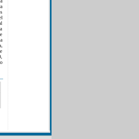
a
ca
os
el
al
la
re
da
a,
te
0,
to