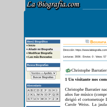
Biografia
Menú Biográfico
»
Inicio
»
Añadir mi Biografia
Dirección:
https://www.labiografia.co
»
Modificar Biografía
Lecturas: 3936 : Envios: 0 : Votos: 57
»
Las más Buscadas
Busca Biografías
Christophe Barratie
1 Un visitante nos com
Abecedario
Christophe Barratier na
A
B
C
D
E
F
G
H
I
años fue músico (compra
J
K
L
M
N
O
P
Q
R
dirigió el cortometraj
S
T
U
V
W
X
Y
Z
#
Carole Weiss. La jaula