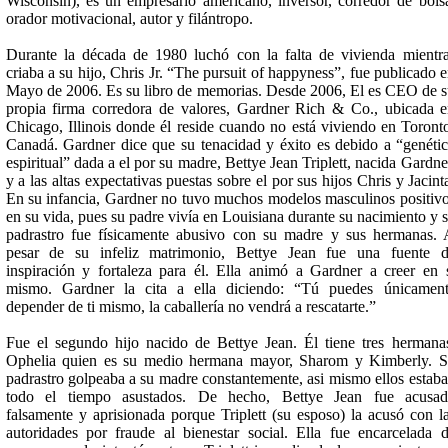
Wisconsin), es un empresario americano, inversor, corredor de bols
orador motivacional, autor y filántropo.
Durante la década de 1980 luchó con la falta de vivienda mientr
criaba a su hijo, Chris Jr. “The pursuit of happyness”, fue publicado 
Mayo de 2006. Es su libro de memorias. Desde 2006, El es CEO de 
propia firma corredora de valores, Gardner Rich & Co., ubicada 
Chicago, Illinois donde él reside cuando no está viviendo en Toront
Canadá. Gardner dice que su tenacidad y éxito es debido a “genéti
espiritual” dada a el por su madre, Bettye Jean Triplett, nacida Gardne
y a las altas expectativas puestas sobre el por sus hijos Chris y Jacint
En su infancia, Gardner no tuvo muchos modelos masculinos positiv
en su vida, pues su padre vivía en Louisiana durante su nacimiento y 
padrastro fue físicamente abusivo con su madre y sus hermanas.
pesar de su infeliz matrimonio, Bettye Jean fue una fuente 
inspiración y fortaleza para él. Ella animó a Gardner a creer en 
mismo. Gardner la cita a ella diciendo: “Tú puedes únicamen
depender de ti mismo, la caballería no vendrá a rescatarte.”
Fue el segundo hijo nacido de Bettye Jean. Él tiene tres hermana
Ophelia quien es su medio hermana mayor, Sharom y Kimberly. 
padrastro golpeaba a su madre constantemente, asi mismo ellos estab
todo el tiempo asustados. De hecho, Bettye Jean fue acusad
falsamente y aprisionada porque Triplett (su esposo) la acusó con l
autoridades por fraude al bienestar social. Ella fue encarcelada 