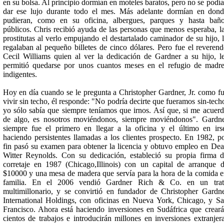
en su bolsa. Al principio dormían en moteles baratos, pero no se podí
dar ese lujo durante todo el mes. Más adelante dormían en don
pudieran, como en su oficina, albergues, parques y hasta bañ
públicos. Chris recibió ayuda de las personas que menos esperaba, l
prostitutas al verlo empujando el destartalado caminador de su hijo, 
regalaban al pequeño billetes de cinco dólares. Pero fue el reveren
Cecil Williams quien al ver la dedicación de Gardner a su hijo, l
permitió quedarse por unos cuantos meses en el refugio de madr
indigentes.
Hoy en día cuando se le pregunta a Christopher Gardner, Jr. como f
vivir sin techo, él responde: "No podría decirte que fueramos sin-tech
yo sólo sabía que siempre teníamos que irnos. Así que, si me acuer
de algo, es nosotros moviéndonos, siempre moviéndonos". Gardn
siempre fue el primero en llegar a la oficina y el último en irs
haciendo persistentes llamadas a los clientes prospecto. En 1982, p
fin pasó su examen para obtener la licencia y obtuvo empleo en De
Witter Reynolds. Con su dedicación, estableció su propia firma 
corretaje en 1987 (Chicago,Illinois) con un capital de arranque 
$10000 y una mesa de madera que servía para la hora de la comida 
familia. En el 2006 vendió Gardner Rich & Co. en un trat
multimillonario, y se convirtió en fundador de Christopher Gardn
International Holdings, con oficinas en Nueva York, Chicago, y S
Francisco. Ahora está haciendo inversiones en Sudáfrica que crear
cientos de trabajos e introducirán millones en inversiones extranjer