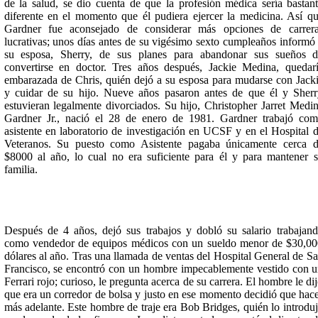
de la salud, se dio cuenta de que la profesión médica sería bastan
diferente en el momento que él pudiera ejercer la medicina. Así q
Gardner fue aconsejado de considerar más opciones de carrer
lucrativas; unos días antes de su vigésimo sexto cumpleaños informó
su esposa, Sherry, de sus planes para abandonar sus sueños 
convertirse en doctor. Tres años después, Jackie Medina, quedar
embarazada de Chris, quién dejó a su esposa para mudarse con Jack
y cuidar de su hijo. Nueve años pasaron antes de que él y Sher
estuvieran legalmente divorciados. Su hijo, Christopher Jarret Medi
Gardner Jr., nació el 28 de enero de 1981. Gardner trabajó co
asistente en laboratorio de investigación en UCSF y en el Hospital 
Veteranos. Su puesto como Asistente pagaba únicamente cerca 
$8000 al año, lo cual no era suficiente para él y para mantener 
familia.
Después de 4 años, dejó sus trabajos y dobló su salario trabajan
como vendedor de equipos médicos con un sueldo menor de $30,0
dólares al año. Tras una llamada de ventas del Hospital General de S
Francisco, se encontró con un hombre impecablemente vestido con 
Ferrari rojo; curioso, le pregunta acerca de su carrera. El hombre le di
que era un corredor de bolsa y justo en ese momento decidió que hac
más adelante. Este hombre de traje era Bob Bridges, quién lo introdu