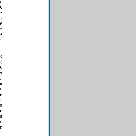
an
de
os
as
le
do
es
es
ue
o,
do
er
e,
or
an
de
de
en
o
er
an
án
as