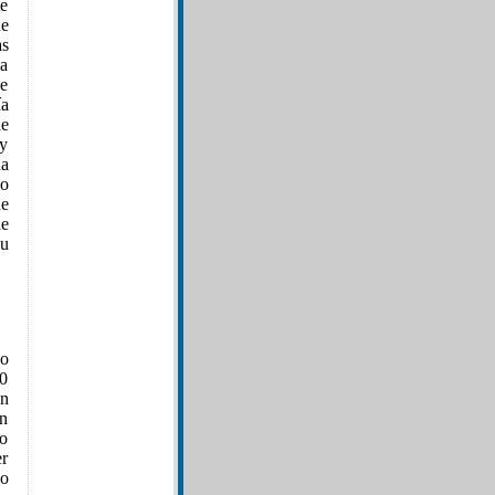
te
ue
as
 a
de
ía
ie
ry
na
mo
de
de
su
do
00
an
un
jo
er
jo