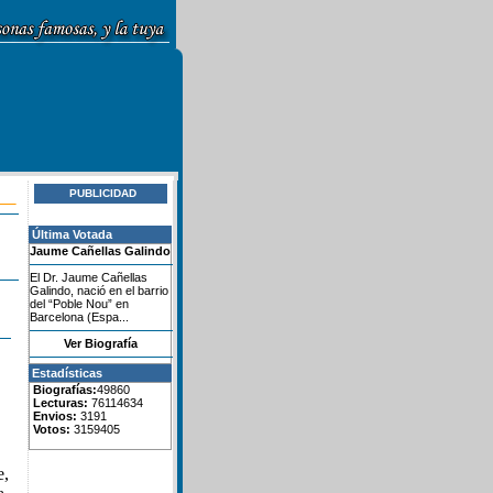
PUBLICIDAD
Última Votada
Jaume Cañellas Galindo
El Dr. Jaume Cañellas
Galindo, nació en el barrio
del “Poble Nou” en
Barcelona (Espa...
Ver Biografía
Estadísticas
Biografías:
49860
Lecturas:
76114634
Envios:
3191
Votos:
3159405
e,