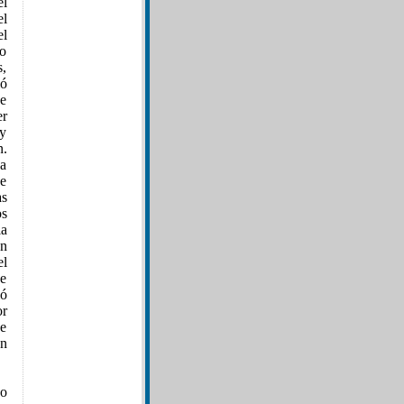
él
el
l
do
s,
ió
ue
er
ry
n.
na
de
as
os
a
un
el
de
ió
or
de
en
do