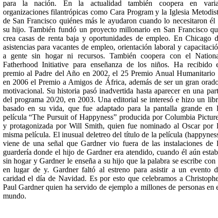
para la nación. En la actualidad también coopera en varia
organizaciones filantrópicas como Cara Program y la Iglesia Metodis
de San Francisco quiénes más le ayudaron cuando lo necesitaron él
su hijo. También fundó un proyecto millonario en San Francisco q
crea casas de renta baja y oportunidades de empleo. En Chicago 
asistencias para vacantes de empleo, orientación laboral y capacitaci
a gente sin hogar ni recursos. También coopera con el Nation
Fatherhood Initiative para enseñanza de los niños. Ha recibido 
premio al Padre del Año en 2002, el 25 Premio Anual Humanitario
en 2006 el Premio a Amigos de África, además de ser un gran orad
motivacional. Su historia pasó inadvertida hasta aparecer en una par
del programa 20/20, en 2003. Una editorial se interesó e hizo un lib
basado en su vida, que fue adaptado para la pantalla grande en 
película “The Pursuit of Happyness” producida por Columbia Pictur
y protagonizada por Will Smith, quien fue nominado al Oscar por 
misma película. El inusual deletreo del título de la película (happynes
viene de una señal que Gardner vio fuera de las instalaciones de 
guardería donde el hijo de Gardner era atendido, cuando él aún esta
sin hogar y Gardner le enseña a su hijo que la palabra se escribe con 
en lugar de y. Gardner faltó al estreno para asistir a un evento 
caridad el día de Navidad. Es por esto que celebramos a Christoph
Paul Gardner quien ha servido de ejemplo a millones de personas en 
mundo.