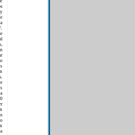
de
os
 y
le
na
F.
se
al
s,
an
ar
do
us
on
s.
le
as
La
00
er
an
us
ño
ín
ba