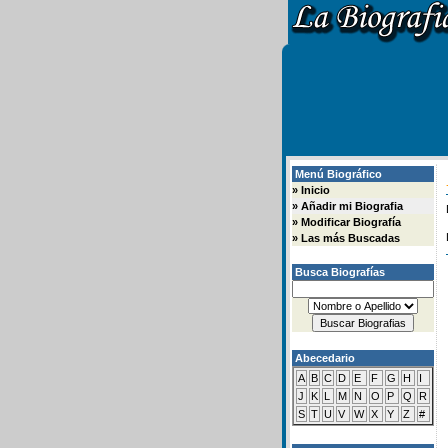
Menú Biográfico
»
Inicio
»
Añadir mi Biografia
»
Modificar Biografía
»
Las más Buscadas
Busca Biografías
Abecedario
A
B
C
D
E
F
G
H
I
J
K
L
M
N
O
P
Q
R
S
T
U
V
W
X
Y
Z
#