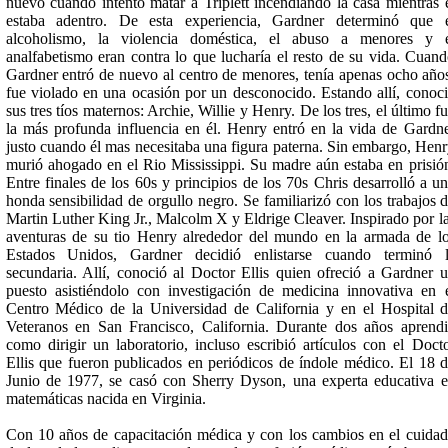
nuevo cuando intentó matar a Triplett incendiando la casa mientras 
estaba adentro. De esta experiencia, Gardner determinó que 
alcoholismo, la violencia doméstica, el abuso a menores y e
analfabetismo eran contra lo que lucharía el resto de su vida. Cuan
Gardner entró de nuevo al centro de menores, tenía apenas ocho año
fue violado en una ocasión por un desconocido. Estando allí, conoc
sus tres tíos maternos: Archie, Willie y Henry. De los tres, el último f
la más profunda influencia en él. Henry entró en la vida de Gardn
justo cuando él mas necesitaba una figura paterna. Sin embargo, Hen
murió ahogado en el Rio Mississippi. Su madre aún estaba en prisió
Entre finales de los 60s y principios de los 70s Chris desarrolló a u
honda sensibilidad de orgullo negro. Se familiarizó con los trabajos 
Martin Luther King Jr., Malcolm X y Eldrige Cleaver. Inspirado por l
aventuras de su tio Henry alrededor del mundo en la armada de l
Estados Unidos, Gardner decidió enlistarse cuando terminó l
secundaria. Allí, conoció al Doctor Ellis quien ofreció a Gardner 
puesto asistiéndolo con investigación de medicina innovativa en 
Centro Médico de la Universidad de California y en el Hospital 
Veteranos en San Francisco, California. Durante dos años aprend
como dirigir un laboratorio, incluso escribió artículos con el Doct
Ellis que fueron publicados en periódicos de índole médico. El 18 
Junio de 1977, se casó con Sherry Dyson, una experta educativa 
matemáticas nacida en Virginia.
Con 10 años de capacitación médica y con los cambios en el cuida