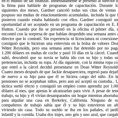
en el mundo de las finanzas. Inmediatamente le presentó al director 
la firma para hablarle de programas de capacitación. Durante l
siguientes dos meses, Gardner canceló todas sus citas de ventas
pospuso sus multas de estacionamiento acumuladas, incluida la que 
pusieron cuando estaba hablando con ellos. Gardner consiguió u
oportunidad al ser aceptado en un programa de capacitación en E. 
Hutton. Cuando por fin se presentó en la oficina el primer día, 
encontró con la sorpresa de que habían despedido una semana antes 
director que lo contrató. Sin experiencia ni licenciatura ni conexione
consiguió que le hicieran una entrevista en la bolsa de valores De
Witter Reynolds, pero una semana antes fue detenido por no pag
1.200 dólares en multas de coche y pasó 10 días en la cárcel. Cuan
salió, descubrió que su novia se había ido con su hijo y todas s
pertenencias, incluida su ropa. Al día siguiente, con la misma ropa c
que entró a la cárcel decidió presentarse en Dean Witter Reynold
Cuatro meses después de que Jackie desapareciera, regresó para dejar
de nuevo a su hijo para que él se hiciera cargo del niño. En l
pensiones no se aceptaban niños, pero aun así aceptó su custodia.. 
táctica surtió efecto y consiguió un empleo como aprendiz por 1.0
dólares al mes, que apenas le alcanzarían para vivir. A pesar de ten
trabajo, su hijo y él vivían desamparados sin hogar mientras ahorrab
para alquilar una casa en Berkeley, California. Ninguno de s
compañeros de trabajo sabía que él y su hijo estuvieron un a
viviendo sin casa. Todo su sueldo se iba en los pañales, el jard
infantil y la comida. Usaba dos trajes, uno gris y uno azul, que carga