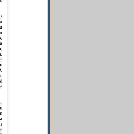
a,
as
en
su
en
o,
ca
r,
a.
os
su
 A
de
sí
te
s:
Su
an
a
as
de