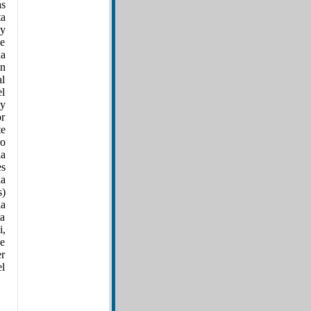
s
ta
 y
ue
da
ón
al
el
 y
or
te
ro
la
es
la
s)
la
ba
i,
de
er
el