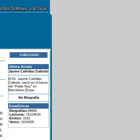
PUBLICIDAD
Última Votada
Jaume Cañellas Galindo
El Dr. Jaume Cañellas
Galindo, nació en el barrio
del “Poble Nou” en
Barcelona (Espa...
Ver Biografía
Estadísticas
Biografías:
49860
en
Lecturas:
76114634
do
Envios:
3191
Votos:
3159405
en
S,
su