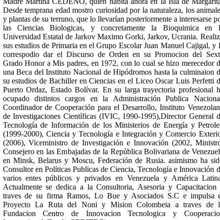
Madre Martina CEDENO, quien habita ahora en la Isla de Margarit
Desde temprana edad mostro curiosidad por la naturaleza, los animal
y plantas de su terruno, que lo llevarían posteriormente a interesarse p
las Ciencias Biologicas, y concretamente la Bioquimica en l
Universidad Estatal de Jarkov Maximo Gorki, Jarkov, Ucrania. Reali
sus estudios de Primaria en el Grupo Escolar Juan Manuel Cajigal, y 
correspodio dar el Discurso de Orden en su Promocion del Sex
Grado Honor a Mis padres, en 1972, con lo cual se hizo merecedor 
una Beca del Instituto Nacional de Hipódromos hasta la culminaion 
su estudios de Bachiller en Ciencias en el Liceo Oscar Luis Perfetti 
Puerto Ordaz, Estado Bolívar. En su larga trayectoria profesional 
ocupado distintos cargos en la Administración Publica Naciona
Coordinador de Cooperación para el Desarrollo, Instituto Venezola
de Investigaciones Científicas (IVIC, 1990-1995),Director General 
Tecnología de Información de los Ministerios de Energía y Petrol
(1999-2000), Ciencia y Tecnología e Integración y Comercio Exteri
(2006), Viceministro de Investigación e Innovación (2002, Ministr
Consejero en las Embajadas de la República Bolivariana de Venezue
en Minsk, Belarus y Moscu, Federación de Rusia. asimismo ha si
Consultor en Políticas Publicas de Ciencia, Tecnología e Innovación 
varios entes públicos y privados en Venezuela y América Latin
Actualmente se dedica a la Consultoria, Asesoria y Capacitacion
traves de su firma Ramos, Lo Bue y Asociados S.C e impulsa 
Proyecto La Ruta del Noni y Mision Colombeia a traves de l
Fundacion Centro de Innovacion Tecnologica y Cooperacio