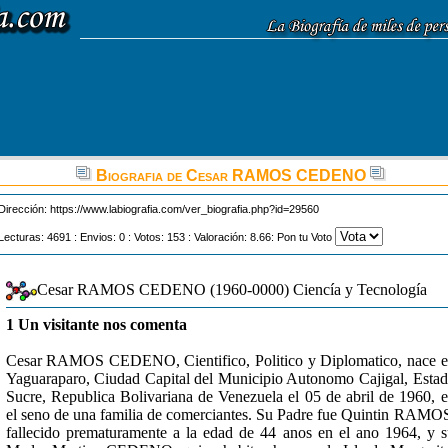
Biografia de Cesar RAMOS CEDENO
Dirección:
https://www.labiografia.com/ver_biografia.php?id=29560
Lecturas: 4691 : Envios: 0 : Votos: 153 : Valoración: 8.66: Pon tu Voto
Cesar RAMOS CEDENO (1960-0000) Ciencía y Tecnología
1 Un visitante nos comenta
Cesar RAMOS CEDENO, Cientifico, Politico y Diplomatico, nace 
Yaguaraparo, Ciudad Capital del Municipio Autonomo Cajigal, Esta
Sucre, Republica Bolivariana de Venezuela el 05 de abril de 1960, 
el seno de una familia de comerciantes. Su Padre fue Quintin RAMO
fallecido prematuramente a la edad de 44 anos en el ano 1964, y 