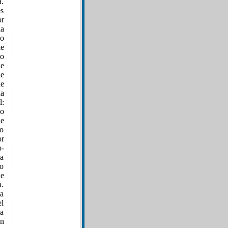
a.
es
or
a
zo
le
to
de
de
de
ha
l:
no
de
eo
or
o-
la
do
de
a.
 a
el
a
n