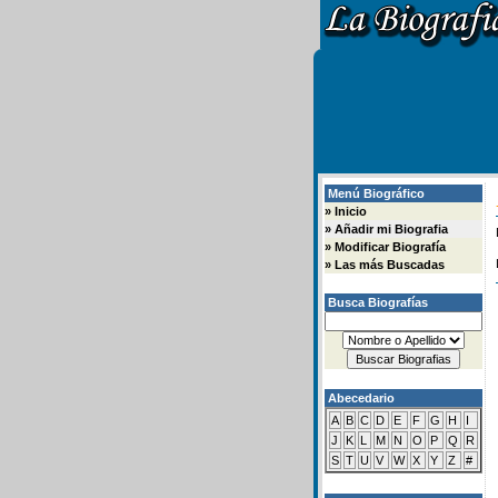
Menú Biográfico
»
Inicio
»
Añadir mi Biografia
»
Modificar Biografía
»
Las más Buscadas
Busca Biografías
Abecedario
A
B
C
D
E
F
G
H
I
J
K
L
M
N
O
P
Q
R
S
T
U
V
W
X
Y
Z
#