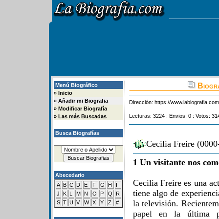
Biogra
Menú Biográfico
»
Inicio
»
Añadir mi Biografia
Dirección:
https://www.labiografia.co
»
Modificar Biografía
Lecturas: 3224 : Envios: 0 : Votos: 31
»
Las más Buscadas
Busca Biografías
Cecilia Freire (0000
1 Un visitante nos com
Abecedario
Cecilia Freire es una act
A
B
C
D
E
F
G
H
I
tiene algo de experienc
J
K
L
M
N
O
P
Q
R
la televisión. Reciente
S
T
U
V
W
X
Y
Z
#
papel en la última p