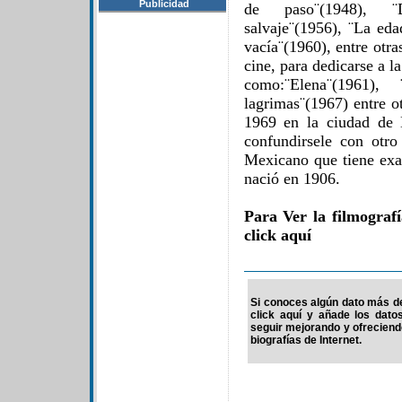
Publicidad
de paso¨(1948), ¨D
salvaje¨(1956), ¨La eda
vacía¨(1960), entre otra
cine, para dedicarse a la
como:¨Elena¨(1961), 
lagrimas¨(1967) entre o
1969 en la ciudad de
confundirsele con otro 
Mexicano que tiene ex
nació en 1906.
Para Ver la filmograf
click aquí
Si conoces algún dato más de
click aquí y añade los dato
seguir mejorando y ofrecien
biografías de Internet.