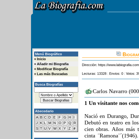
Biograf
Menú Biográfico
»
Inicio
»
Añadir mi Biografia
Dirección:
https://www.labiografia.co
»
Modificar Biografía
Lecturas: 13328 : Envios: 0 : Votos: 3
»
Las más Buscadas
Busca Biografías
Carlos Navarro (000
1 Un visitante nos com
Abecedario
Nació en Durango, Dur
A
B
C
D
E
F
G
H
I
Debutó en teatro en lo
J
K
L
M
N
O
P
Q
R
cien obras. Años más t
S
T
U
V
W
X
Y
Z
#
cinta ¨Ramona¨´(1946).