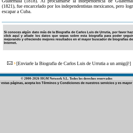
Guatemala (1818). Al proclamarse la independencia de Guatema
(1821), fue encarcelado por los independentistas mexicanos, pero log
escapar a Cuba.
Si conoces algún dato más de la Biografia de Carlos Luis de Urrutia, por favor haz
click aquí y añade los datos que sepas sobre esta biografía para poder seguir
mejorando y ofreciendo mejores resultados en el mayor buscador de biografías de
Internet.
[
Enviarle la Biografia de Carlos Luis de Urrutia a un amig@
]
© 2000-2026 HGM Network S.L. Todos los derechos reservados
ar estas páginas, acepta los
Términos y Condiciones de nuestros servicios
y es mayor 