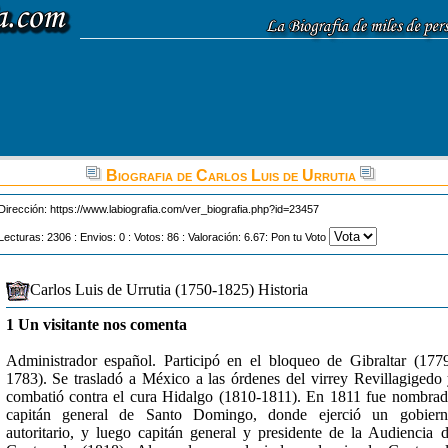
Biografia de Carlos Luis de Urrutia
Dirección:
https://www.labiografia.com/ver_biografia.php?id=23457
Lecturas: 2306 : Envios: 0 : Votos: 86 : Valoración: 6.67: Pon tu Voto
Carlos Luis de Urrutia (1750-1825) Historia
1 Un visitante nos comenta
Administrador español. Participó en el bloqueo de Gibraltar (177
1783). Se trasladó a México a las órdenes del virrey Revillagigedo
combatió contra el cura Hidalgo (1810-1811). En 1811 fue nombra
capitán general de Santo Domingo, donde ejerció un gobiern
autoritario, y luego capitán general y presidente de la Audiencia 