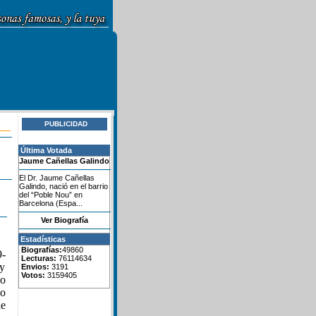
PUBLICIDAD
Última Votada
Jaume Cañellas Galindo
El Dr. Jaume Cañellas
Galindo, nació en el barrio
del “Poble Nou” en
Barcelona (Espa...
Ver Biografía
Estadísticas
Biografías:
49860
9-
Lecturas:
76114634
 y
Envios:
3191
Votos:
3159405
do
o
de