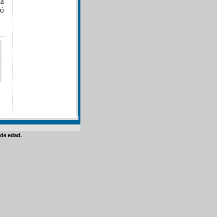
la
ró
de edad.