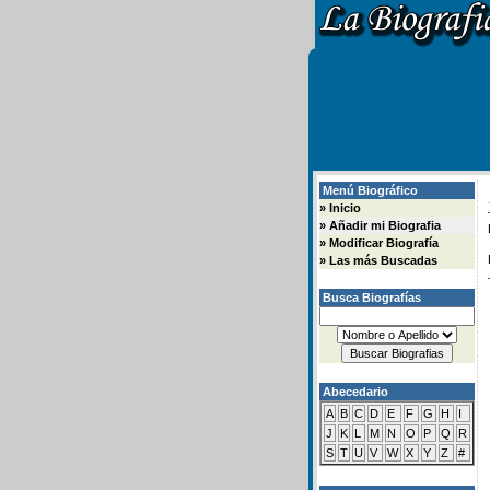
Menú Biográfico
»
Inicio
»
Añadir mi Biografia
»
Modificar Biografía
»
Las más Buscadas
Busca Biografías
Abecedario
A
B
C
D
E
F
G
H
I
J
K
L
M
N
O
P
Q
R
S
T
U
V
W
X
Y
Z
#