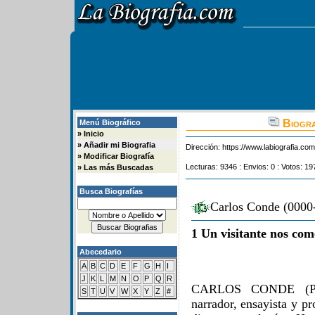
Biogra
Menú Biográfico
»
Inicio
»
Añadir mi Biografia
Dirección:
https://www.labiografia.co
»
Modificar Biografía
Lecturas: 9346 : Envios: 0 : Votos: 19
»
Las más Buscadas
Busca Biografías
Carlos Conde (0000-
1 Un visitante nos com
Abecedario
A
B
C
D
E
F
G
H
I
J
K
L
M
N
O
P
Q
R
CARLOS CONDE (Pueb
S
T
U
V
W
X
Y
Z
#
narrador, ensayista y p