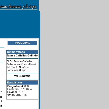
PUBLICIDAD
Última Votada
Jaume Cañellas Galindo
El Dr. Jaume Cañellas
Galindo, nació en el barrio
del “Poble Nou” en
Barcelona (Espa...
Ver Biografía
Estadísticas
Biografías:
49860
Lecturas:
76114634
er
Envios:
3191
Votos:
3159405
en
as
va