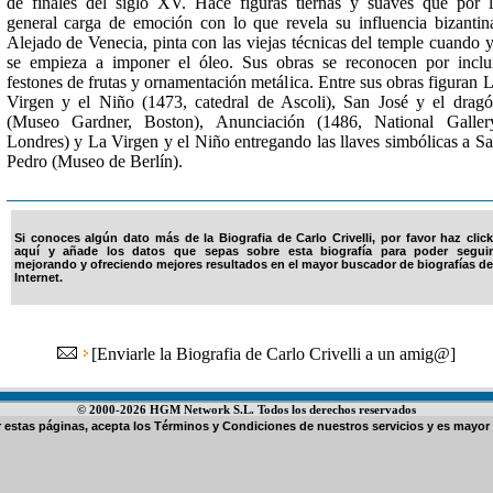
de finales del siglo XV. Hace figuras tiernas y suaves que por 
general carga de emoción con lo que revela su influencia bizantin
Alejado de Venecia, pinta con las viejas técnicas del temple cuando 
se empieza a imponer el óleo. Sus obras se reconocen por inclu
festones de frutas y ornamentación metálica. Entre sus obras figuran 
Virgen y el Niño (1473, catedral de Ascoli), San José y el drag
(Museo Gardner, Boston), Anunciación (1486, National Galler
Londres) y La Virgen y el Niño entregando las llaves simbólicas a S
Pedro (Museo de Berlín).
Si conoces algún dato más de la Biografia de Carlo Crivelli, por favor haz click
aquí y añade los datos que sepas sobre esta biografía para poder seguir
mejorando y ofreciendo mejores resultados en el mayor buscador de biografías de
Internet.
[
Enviarle la Biografia de Carlo Crivelli a un amig@
]
© 2000-2026 HGM Network S.L. Todos los derechos reservados
ar estas páginas, acepta los
Términos y Condiciones de nuestros servicios
y es mayor 