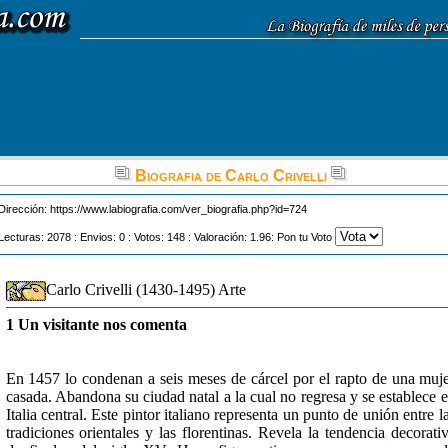
Biografia de Carlo Crivelli
Dirección:
https://www.labiografia.com/ver_biografia.php?id=724
Lecturas: 2078 : Envios: 0 : Votos: 148 : Valoración: 1.96: Pon tu Voto
Carlo Crivelli (1430-1495) Arte
1 Un visitante nos comenta
En 1457 lo condenan a seis meses de cárcel por el rapto de una muj
casada. Abandona su ciudad natal a la cual no regresa y se establece 
Italia central. Este pintor italiano representa un punto de unión entre l
tradiciones orientales y las florentinas. Revela la tendencia decorati