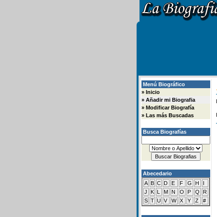
Menú Biográfico
»
Inicio
»
Añadir mi Biografia
»
Modificar Biografía
»
Las más Buscadas
Busca Biografías
Abecedario
A
B
C
D
E
F
G
H
I
J
K
L
M
N
O
P
Q
R
S
T
U
V
W
X
Y
Z
#