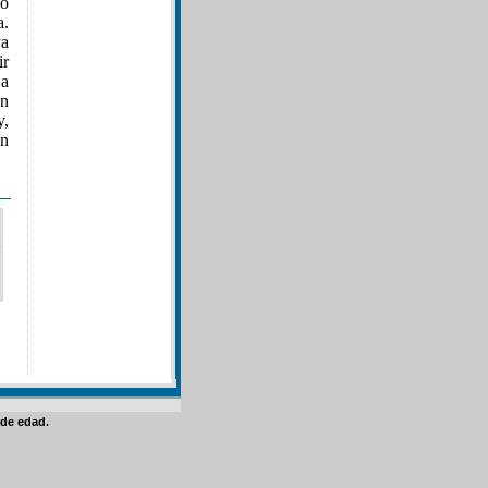
lo
a.
ya
ir
La
ón
y,
an
de edad.