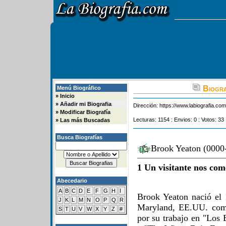
Biogra
Menú Biográfico
»
Inicio
»
Añadir mi Biografia
Dirección:
https://www.labiografia.co
»
Modificar Biografía
Lecturas: 1154 : Envios: 0 : Votos: 33 
»
Las más Buscadas
Busca Biografías
Brook Yeaton (0000-
1 Un visitante nos com
Abecedario
A
B
C
D
E
F
G
H
I
Brook Yeaton nació el 
J
K
L
M
N
O
P
Q
R
Maryland, EE.UU. com
S
T
U
V
W
X
Y
Z
#
por su trabajo en "Los 