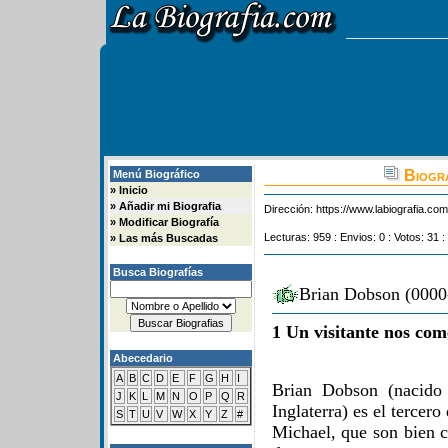
Biogra
Menú Biográfico
»
Inicio
»
Añadir mi Biografia
Dirección:
https://www.labiografia.co
»
Modificar Biografía
Lecturas: 959 : Envios: 0 : Votos: 31 :
»
Las más Buscadas
Busca Biografías
Brian Dobson (0000-
1 Un visitante nos com
Abecedario
A
B
C
D
E
F
G
H
I
Brian Dobson (nacido
J
K
L
M
N
O
P
Q
R
Inglaterra) es el tercero
S
T
U
V
W
X
Y
Z
#
Michael, que son bien c