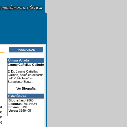
PUBLICIDAD
Última Votada
Jaume Cañellas Galindo
El Dr. Jaume Cañellas
Galindo, nació en el barrio
del “Poble Nou” en
Barcelona (Espa...
Ver Biografía
Estadísticas
Biografías:
49860
Lecturas:
76114634
va
Envios:
3191
Votos:
3159405
do
y
de