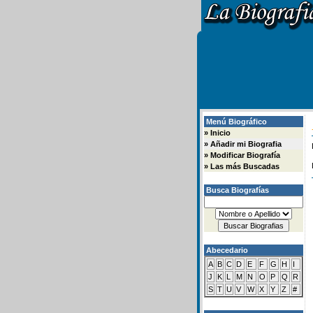
Menú Biográfico
»
Inicio
»
Añadir mi Biografia
»
Modificar Biografía
»
Las más Buscadas
Busca Biografías
Abecedario
A
B
C
D
E
F
G
H
I
J
K
L
M
N
O
P
Q
R
S
T
U
V
W
X
Y
Z
#