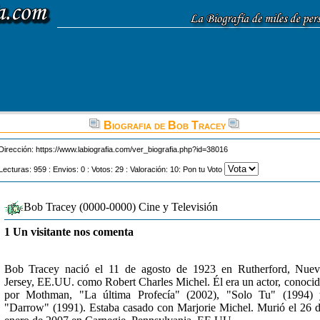
Biografia de Bob Tracey
Dirección:
https://www.labiografia.com/ver_biografia.php?id=38016
Lecturas: 959 : Envios: 0 : Votos: 29 : Valoración: 10: Pon tu Voto
Bob Tracey (0000-0000) Cine y Televisión
1 Un visitante nos comenta
Bob Tracey nació el 11 de agosto de 1923 en Rutherford, Nue
Jersey, EE.UU. como Robert Charles Michel. Él era un actor, conoci
por Mothman, "La última Profecía" (2002), "Solo Tu" (1994) 
"Darrow" (1991). Estaba casado con Marjorie Michel. Murió el 26 